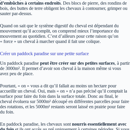
d’embûches à certains endroits
. Des blocs de pierre, des rondins de
bois, des buttes de terre obligent les chevaux à contourner, grimper ou
sauter par-dessus.
Quand on sait que le système digestif du cheval est dépendant du
mouvement qu’il accomplit, on comprend mieux l’importance du
mouvement au quotidien. C’est d’ailleurs pour cette raison qu’on
« force » un cheval à marcher quand il fait une colique.
Créer un paddock paradise sur une petite surface
Un paddock paradise
peut être créer sur des petites surfaces
, à partir
de 3000m². Il permet d’avoir son cheval à la maison même si vous
avez peu de place.
Pourtant, « on » vous a dit qu’il fallait au moins un hectare pour
accueillir un cheval. Oui, mais « on » n’a pas précisé qu’il comptait la
surface pour faire du foin dans la surface totale. Donc au final, le
cheval évoluera sur 5000m² découpé en différentes parcelles pour faire
des rotations, et les 5000m² restants seront laissé en prairie pour faire
du foin.
En paddock paradise, les chevaux sont
nourris essentiellement avec
du foin
et ils ont accès au pré uniquement à certaines périodes. Si vous