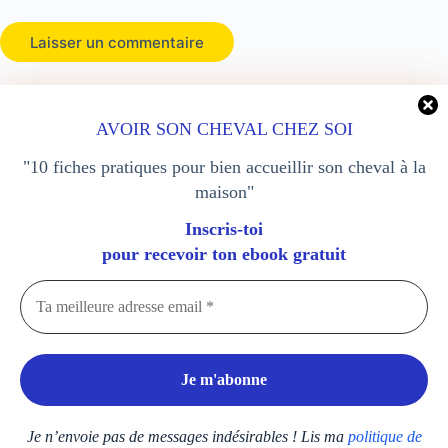
Laisser un commentaire
AVOIR SON CHEVAL CHEZ SOI
Pension équestre sur pistes
Boutique
"10 fiches pratiques pour bien accueillir son cheval à la
Blog
A propos
maison"
Contact
sitemap
Inscris-toi
pour recevoir ton ebook gratuit
Contact
Mon compte
Je n’envoie pas de messages indésirables ! Lis ma
politique de