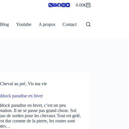
0.00
€
Panier
d’achat
Blog
Youtube
A propos
Contact
Cheval au pré
,
Vis ma vie
ddock paradise en hiver
dock paradise en hiver, c’est un peu
rnation. Il ne se passe pas grand chose. Sol
 pas de sorties pour les chevaux Tout est gelé,
 est dur comme de la pierre, les routes sont
antes…