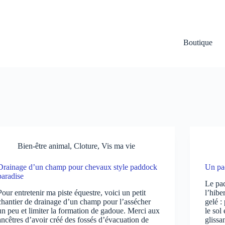
Boutique
Bien-être animal
,
Cloture
,
Vis ma vie
Drainage d’un champ pour chevaux style paddock
Un pa
paradise
Le pad
Pour entretenir ma piste équestre, voici un petit
l’hibe
chantier de drainage d’un champ pour l’assécher
gelé :
un peu et limiter la formation de gadoue. Merci aux
le sol
ancêtres d’avoir créé des fossés d’évacuation de
gliss