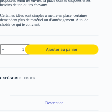
proposées selon tes envies, la place dont tu disposes et les
besoins de ton ou tes chevaux.
Certaines idées sont simples à mettre en place, certaines
demandent plus de matériel ou d’aménagement. A toi de
choisir ce qui te convient.
quantité
Ajouter au panier
de
10
idées
pour
améliorer
la
vie
CATÉGORIE :
EBOOK
de
son
cheval
au
pré
Description